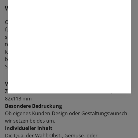
Wir bringen Ihre Marke zum Blühen!
Ob wilde Blumenwiese oder knackiges Gemüse – wir
füllen Ihre Samentüten nicht nur mit bestem Saatgut,
sondern auch mit Persönlichkeit. Individuelles Design
trifft auf präzise Abfüllung und zuverlässigen Service.
Ideal als Werbemittel, Verkaufsprodukt oder für
besondere Kundenaktionen. Vom hochwertigen
Samen bis zur ansprechenden Verpackung.
Verschiedene Verpackungsgrößen
Zwei Formate zur Auswahl: Groß 115x157 mm, Klein
82x113 mm
Besondere Bedruckung
Ob eigenes Kunden-Design oder Gestaltungswunsch -
wir setzen beides um.
Individueller Inhalt
Die Qual der Wahl: Obst-, Gemüse- oder