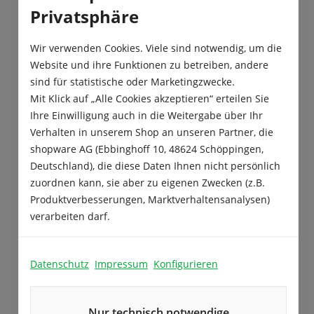
Privatsphäre
Wir verwenden Cookies. Viele sind notwendig, um die
Website und ihre Funktionen zu betreiben, andere
sind für statistische oder Marketingzwecke.
Mit Klick auf „Alle Cookies akzeptieren“ erteilen Sie
Ihre Einwilligung auch in die Weitergabe über Ihr
Verhalten in unserem Shop an unseren Partner, die
Frühjahrsteckzwiebeln und
shopware AG (Ebbinghoff 10, 48624 Schöppingen,
Pflanzknoblauch für den
Deutschland), die diese Daten Ihnen nicht persönlich
zuordnen kann, sie aber zu eigenen Zwecken (z.B.
professionellen Einsatz
Produktverbesserungen, Marktverhaltensanalysen)
verarbeiten darf.
Unsere Steckzwiebeln und Pflanzknoblauchsorten
überzeugen durch hohe Sortenreinheit, Vitalität
und Lagerbeständigkeit. Jetzt ist der richtige
Datenschutz
Impressum
Konfigurieren
Zeitpunkt, um das benötigte Pflanzgut für die
Frühjahrspflanzung zu sichern.
Nur technisch notwendige